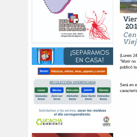
(Lunes 24
"Morir no
publicó l
Será en e
caracterí