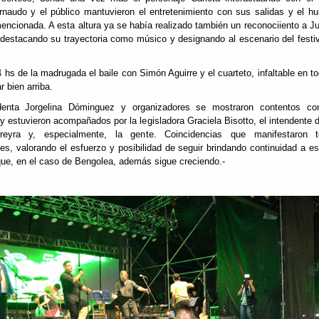
rnaudo y el público mantuvieron el entretenimiento con sus salidas y el h
encionada. A esta altura ya se había realizado también un reconociiento a J
destacando su trayectoria como músico y designando al escenario del festi
4 hs de la madrugada el baile con Simón Aguirre y el cuarteto, infaltable en t
r bien arriba.
denta Jorgelina Dóminguez y organizadores se mostraron contentos co
 y estuvieron acompañados por la legisladora Graciela Bisotto, el intendente
reyra y, especialmente, la gente. Coincidencias que manifestaron 
es, valorando el esfuerzo y posibilidad de seguir brindando continuidad a es
ue, en el caso de Bengolea, además sigue creciendo.-