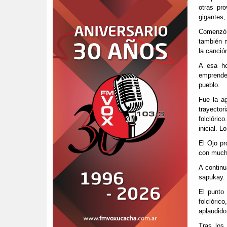
otras pro
gigantes,
Comenzó 
también m
la canción
A esa ho
emprended
pueblo.
Fue la a
trayector
folclóric
inicial. 
El Ojo p
con mucho
A continu
sapukay.
El punto
folclóric
aplaudido
Tras los