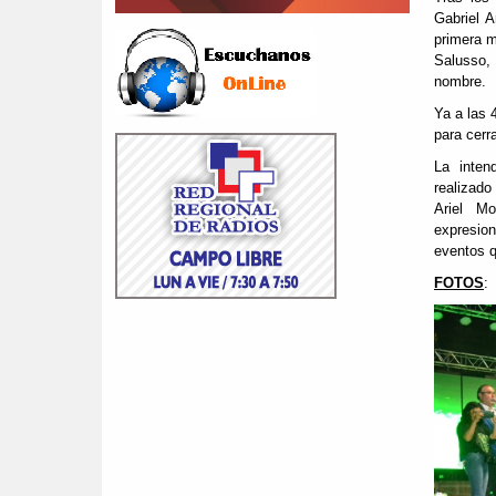
Gabriel A
primera m
Salusso, 
nombre.
Ya a las 
para cerra
La inten
realizado
Ariel Mo
expresion
eventos q
FOTOS
: