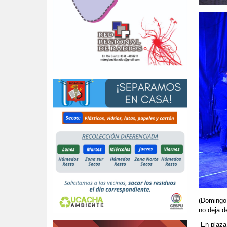
(Domingo 
no deja d
En plaza 