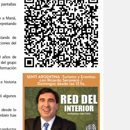
 pantallas
e a Maná,
erpretando
stands de
ciones del
0 años de
 del grupo
 formación
 historia
vó algunos
 desde lo
mbién fuie
conductor