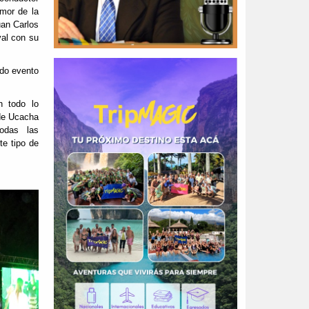
umor de la
uan Carlos
val con su
odo evento
n todo lo
 de Ucacha
todas las
te tipo de