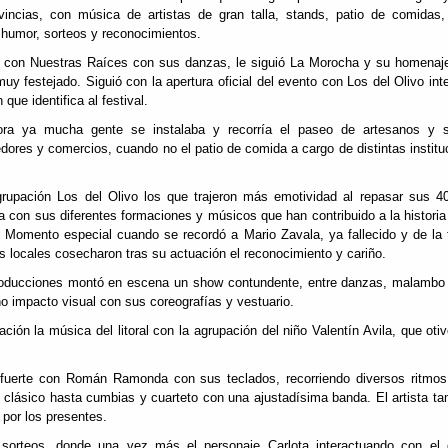
vincias, con música de artistas de gran talla, stands, patio de comidas,
 humor, sorteos y reconocimientos.
con Nuestras Raíces con sus danzas, le siguió La Morocha y su homenaj
uy festejado. Siguió con la apertura oficial del evento con Los del Olivo int
 que identifica al festival.
ra ya mucha gente se instalaba y recorría el paseo de artesanos y 
ores y comercios, cuando no el patio de comida a cargo de distintas institu
grupación Los del Olivo los que trajeron más emotividad al repasar sus 4
ia con sus diferentes formaciones y músicos que han contribuido a la historia
o. Momento especial cuando se recordó a Mario Zavala, ya fallecido y de la
Los locales cosecharon tras su actuación el reconocimiento y cariño.
roducciones montó en escena un show contundente, entre danzas, malambo e
 impacto visual con sus coreografías y vestuario.
ación la música del litoral con la agrupación del niño Valentín Avila, que oti
 fuerte con Román Ramonda con sus teclados, recorriendo diversos ritmos
o, clásico hasta cumbias y cuarteto con una ajustadísima banda. El artista ta
 por los presentes.
 sorteos, donde una vez más el personaje Carlota interactuando con el 