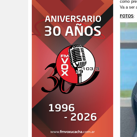
como pre
Va a ser a
FOTOS
: