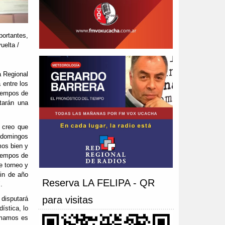
portantes,
uelta /
ga Regional
 entre los
tiempos de
tarán una
 creo que
 domingos
mos bien y
tiempos de
e torneo y
fin de año
Reserva LA FELIPA - QR
.
para visitas
disputará
ística, lo
umamos es