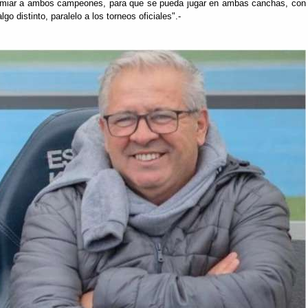
miar a ambos campeones, para que se pueda jugar en ambas canchas, con 
lgo distinto, paralelo a los torneos oficiales".-