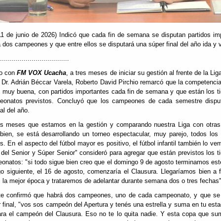
1 de junio de 2026) Indicó que cada fin de semana se disputan partidos im
 dos campeones y que entre ellos se disputará una súper final del año ida y v
...................................
go con
FM VOX Ucacha
, a tres meses de iniciar su gestión al frente de la Li
 Dr. Adrián Béccar Varela, Roberto David Pirchio remarcó que la competencia
 muy buena, con partidos importantes cada fin de semana y que están los 
eonatos previstos. Concluyó que los campeones de cada semestre dispu
al del año.
es meses que estamos en la gestión y comparando nuestra Liga con otras
ien, se está desarrollando un torneo espectacular, muy parejo, todos los
es. En el aspecto del fútbol mayor es positivo, el fútbol infantil también lo ve
 del Senior y Súper Senior" consideró para agregar que están previstos los 
onatos: "si todo sigue bien creo que el domingo 9 de agosto terminamos est
o siguiente, el 16 de agosto, comenzaría el Clausura. Llegaríamos bien a 
 la mejor época y trataremos de adelantar durante semana dos o tres fechas"
te confirmó que habrá dos campeones, uno de cada campeonato, y que se 
 final, "vos sos campeón del Apertura y tenés una estrella y suma en tu estad
ra el campeón del Clausura. Eso no te lo quita nadie. Y esta copa que s