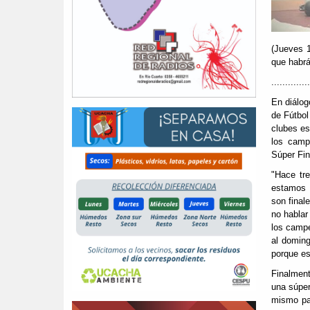
(Jueves 1
que habrá
..............
En diálo
de Fútbol
clubes es
los camp
Súper Fin
"Hace tr
estamos b
son final
no hablar
los campe
al doming
porque es
Finalmen
una súper
mismo pa