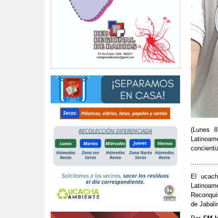
(Lunes 8
Latinoam
concienti
..............
El ucach
Latinoam
Reconquis
de Jabali