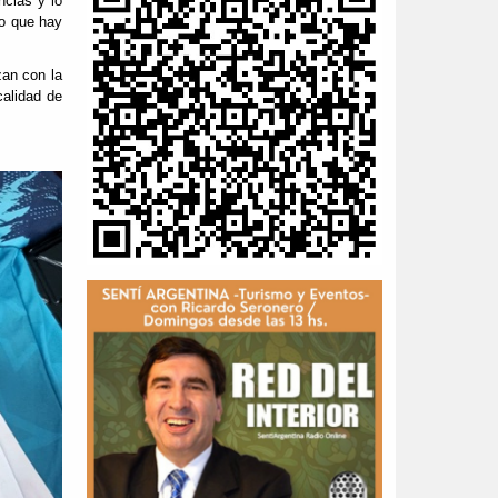
cias y lo
do que hay
zan con la
alidad de