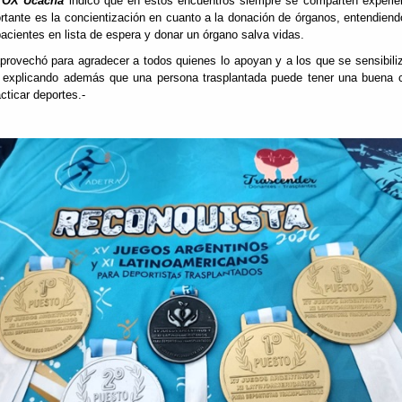
VOX Ucacha
indicó que en estos encuentros siempre se comparten experien
tante es la concientización en cuanto a la donación de órganos, entendien
cientes en lista de espera y donar un órgano salva vidas.
provechó para agradecer a todos quienes lo apoyan y a los que se sensibili
, explicando además que una persona trasplantada puede tener una buena c
cticar deportes.-