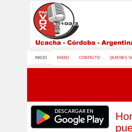
INICIO
RADIO
CONTACTO
QUIENES 
Hor
pue