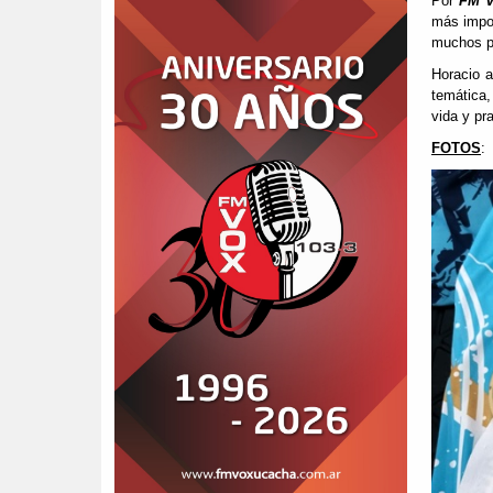
Por
FM 
más impor
muchos pa
Horacio a
temática
vida y pra
FOTOS
: