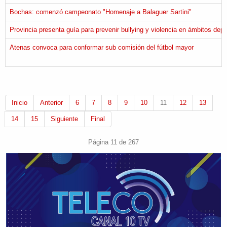
Bochas: comenzó campeonato "Homenaje a Balaguer Sartini"
Provincia presenta guía para prevenir bullying y violencia en ámbitos depo
Atenas convoca para conformar sub comisión del fútbol mayor
Inicio
Anterior
6
7
8
9
10
11
12
13
14
15
Siguiente
Final
Página 11 de 267